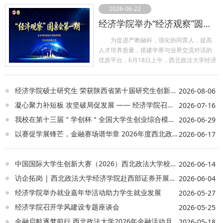
2026-06-22
经济学院举办“经济观察”圆桌会
为促进产教融科，强化协同育人，提高
人才培养质量，搭建学界与业界交流对话的
优质平台，6月18日上午，西北政法大学经济
学院在长安校区天平楼A座智慧教室可视化中
心举办“经济观察”圆桌会第一期暨迎90周年校
庆系列学术活动。 西部证券前总
经济学院硕士研究生 荣获陕西省第十届研究生创新成果展A档成果
2026-08-06
裁、西部利得基金前董事长、我院79级校友
凝心聚力补短板 攻坚破局促发展 —— 经济学院召开 2026 年上半年全院教职工大会
2026-07-16
安保和，西北政法大学金融与法律研究院院
我校在第十三届＂学创杯＂全国大学生创业综合模拟大赛陕西省选拔赛中再获佳绩
2026-06-29
长强力，以及来自西部证券、开源证券、新
时代资本、磐石基金、沃特集团、北京通商
以赛促学展锋芒，金融赛场谱华章 2026年度西北政法大学金融知识竞赛决赛 暨金融活动月闭幕式圆满落幕
2026-06-17
律师事务所、泰和泰律师事务所、兴业银
行、山东泰安银行的22位嘉宾和在校师生现
场交流，共同研讨。圆桌会由经济学院党委
中国国际大学生创新大赛（2026）西北政法大学校级决赛圆满结束
2026-06-14
副书记何玉军主持。 经济学院院长
访企拓岗 | 西北政法大学经济学院赴西部证券开展交流座谈
2026-06-04
王胜利致欢迎辞，对各位嘉宾的到来表示欢
迎，并对多年来支持学院人才培养工作和事
经济学院举办就业嘉年华活动助力学生就业发展
2026-05-27
业发展的校友和实务领域专家表示感谢。
经济学院召开学风建设专题座谈会
2026-05-25
强力教授作题为《金融法（草案）修订
逻辑、核心思想与完善路径》的报告。从金
金融启航逐梦前行 西北政法大学2026年金融活动月启动暨省赛颁奖仪式圆满举行
2026-05-18