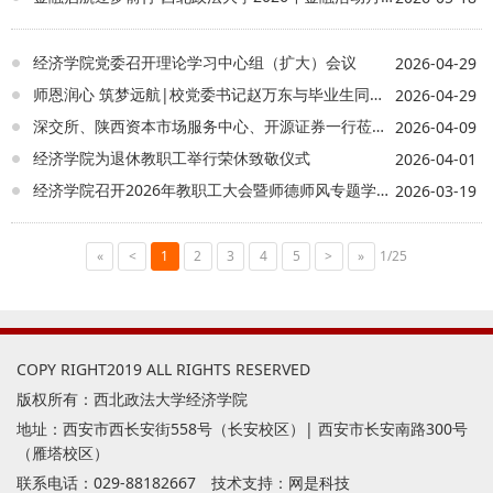
融法的制定背景到金融法的体系结构，从金
融法的主体内容到修改建议，强力教授系统
梳理了此次金融法修订的整体脉络，结合自
经济学院党委召开理论学习中心组（扩大）会议
2026-04-29
身多年金融法研究经验提出了具体的学术观
师恩润心 筑梦远航|校党委书记赵万东与毕业生同拍毕业照
2026-04-29
点。 安保和先生以《法学与经济学融合的底
层逻辑及业务实践探索》为题作分享，结合
深交所、陕西资本市场服务中心、开源证券一行莅临经济学院调研座谈
2026-04-09
多年从业经历分析了当前国内资本市场的发
经济学院为退休教职工举行荣休致敬仪式
2026-04-01
展特征与运行逻辑，从实务层面分享了投资
经济学院召开2026年教职工大会暨师德师风专题学习会
决策等方面的经验，为以实践为导向培养人
2026-03-19
才提出宝贵建议。 交流环节中，在场嘉
宾围绕金融法修订的实务问题、资本市场改
«
<
1
2
革的经法协同等议题展开充分讨论，现场气
3
4
5
>
»
1/25
氛热烈。经济学院党委书记李建梅对活动进
行总结，她表示，本次圆桌会立足经法融合
的学科特色，打通了理论研究与实务实践的
交流通道，搭建了多元思想碰撞的平台，期
待与社会各界加强合作，凝练好学院特色品
COPY RIGHT2019 ALL RIGHTS RESERVED
牌，服务社会经济发展、服务学生成长成
版权所有：西北政法大学经济学院
才。 下一步，经济学院将继续依托“经
地址：西安市西长安街558号（长安校区）| 西安市长安南路300号
济观察”圆桌会平台，紧扣国家重大战略需求
（雁塔校区）
和地方经济发展需要，汇聚学界与业界智
慧，助力经法融合交叉学科建设，为学校90
联系电话：029-88182667 技术支持：
网是科技