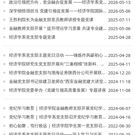
政治引领把方向，党业融合促发展 ——经济学系党支部开展主题党日活动
2026-05-13
深学细悟强担当 党建引领促发展——经济学院国际经济与贸易系教师党支部召开党的二十届四中全会精神交流研讨会
2026-05-06
王胜利院长为金融支部党员教师讲授专题党课
2025-07-11
金融教师支部开展＂提升理论学习质量 共谋专业建设发展＂学习研讨会暨主题党日活动
2025-05-06
经济学系党支部专题党课
2025-04-28
经济学系党支部主题党日活动 ——锤炼作风砺初心 实干担当践使命
2025-04-28
经济学院研究生党支部开展向“三秦楷模”张新科、史礼海同志和补浪河女子民兵治沙连学习教育活动
2025-04-11
经济学院金融党支部与渤海证券陕西分公司开展联合主题党日活动
2024-12-20
金融党支部书记徐建卫老师在“西安金融党建大讲堂”上做专题报告
2024-11-18
经济学院党委举办《党建引领高质量发展》专题讲座
2024-11-08
党纪学习教育 | 经济学院金融教师支部开展党纪学习教育专题学习研讨
2024-06-07
党纪学习教育 | 经济学系党支部召开党纪学习教育动员部署会议
2024-04-16
初心如磐，笃行致远 | 经济学院学生第一党支部召开预备党员转正大会
2022-06-30
经济学系党支部主题党日活动——深入学习习近平总书记在中国人民大学考察时的重要讲话、习近平总书记关于推动我国数字经济健康发展的讲话精神
2022-05-25